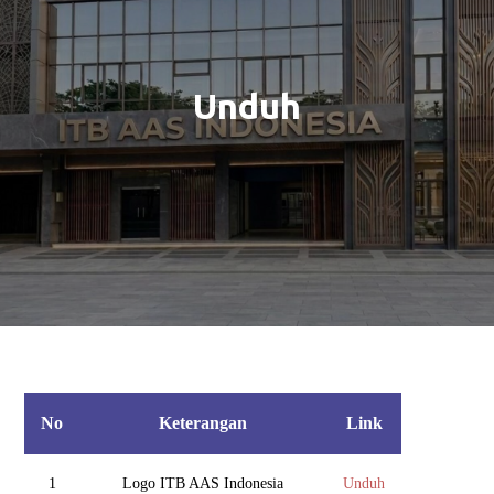
Unduh
No
Keterangan
Link
1
Logo ITB AAS Indonesia
Unduh