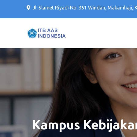
Jl. Slamet Riyadi No. 361 Windan, Makamhaji, 
Kampus PTS Solo Terbaik 
Kampus PTS Sol
Kampus Kebijakan