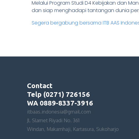
Melalui Program Studi D4 Kebijakan dan Man
dan siap menghadapi tantangan dunia perpa
Segera bergabung bersama ITB AAS Indone
Contact
Telp (0271) 726156
WA 0889-8337-3916
itbaas.indonesia@gmail.com
Jl. Slamet Riyadi No. 361
Windan, Makamhaji, Kartasura, Sukoharjo