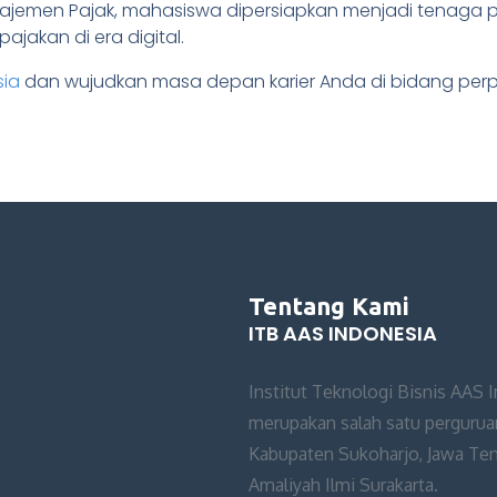
ajemen Pajak, mahasiswa dipersiapkan menjadi tenaga pr
jakan di era digital.
sia
dan wujudkan masa depan karier Anda di bidang per
Tentang Kami
ITB AAS INDONESIA
Institut Teknologi Bisnis AAS 
merupakan salah satu perguruan
Kabupaten Sukoharjo, Jawa Teng
Amaliyah Ilmi Surakarta.