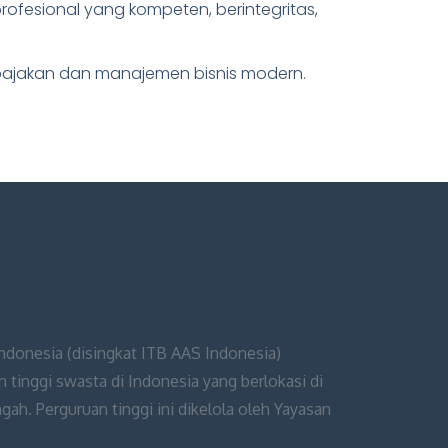
ofesional yang kompeten, berintegritas,
pajakan dan manajemen bisnis modern.
Indonesia (disingkat ITB AAS Indonesia)
 tinggi swasta di Indonesia yang berlokasi di
ah. Perguruan tinggi ini dikelola oleh Yayasan