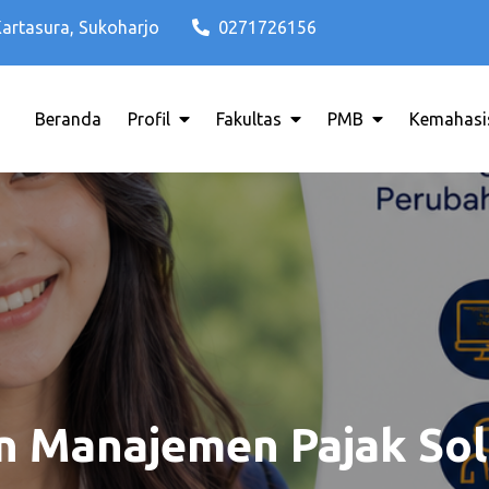
Kartasura, Sukoharjo
0271726156
Beranda
Profil
Fakultas
PMB
Kemahasi
di Solo Raya ITB AAS INDONESIA
o Terbaik di Solo Raya ITB AAS 
 Manajemen Pajak Solo