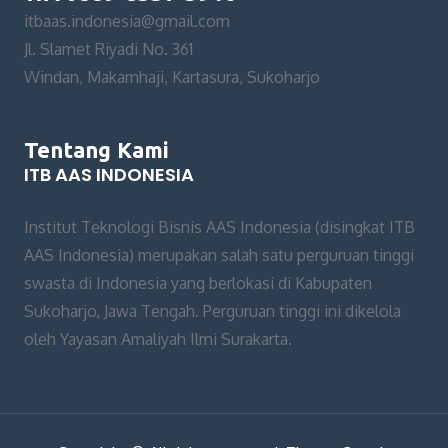
itbaas.indonesia@gmail.com
Jl. Slamet Riyadi No. 361
Windan, Makamhaji, Kartasura, Sukoharjo
Tentang Kami
ITB AAS INDONESIA
Institut Teknologi Bisnis AAS Indonesia (disingkat ITB
AAS Indonesia) merupakan salah satu perguruan tinggi
swasta di Indonesia yang berlokasi di Kabupaten
Sukoharjo, Jawa Tengah. Perguruan tinggi ini dikelola
oleh Yayasan Amaliyah Ilmi Surakarta.