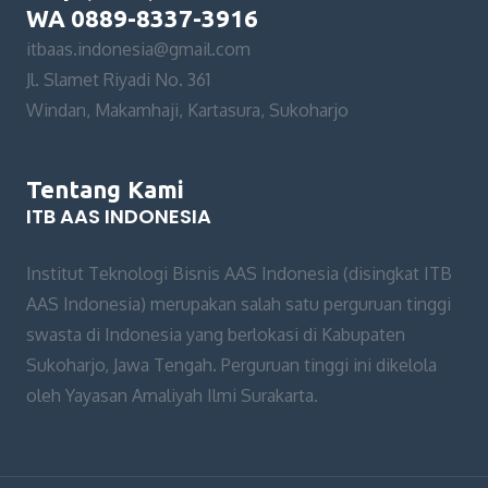
WA 0889-8337-3916
itbaas.indonesia@gmail.com
Jl. Slamet Riyadi No. 361
Windan, Makamhaji, Kartasura, Sukoharjo
Tentang Kami
ITB AAS INDONESIA
Institut Teknologi Bisnis AAS Indonesia (disingkat ITB
AAS Indonesia) merupakan salah satu perguruan tinggi
swasta di Indonesia yang berlokasi di Kabupaten
Sukoharjo, Jawa Tengah. Perguruan tinggi ini dikelola
oleh Yayasan Amaliyah Ilmi Surakarta.