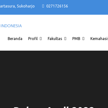
Kartasura, Sukoharjo
0271726156
Kampus PTS Solo Terbaik di Solo Raya I
Kampus PTS Solo Terbaik
INDONESIA
Beranda
Profil
Fakultas
PMB
Kemahasi