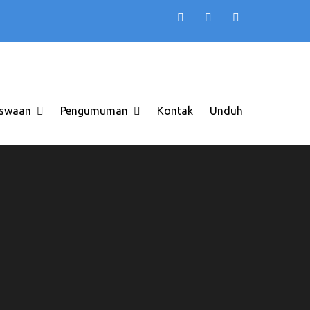
TB AAS INDONESIA
 di Solo Raya ITB AAS
swaan
Pengumuman
Kontak
Unduh