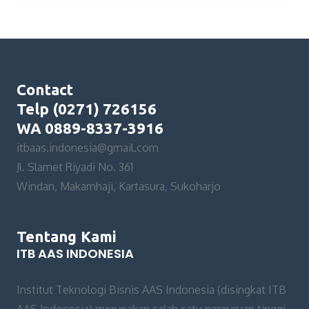
Contact
Telp (0271) 726156
WA 0889-8337-3916
itbaas.indonesia@gmail.com
Jl. Slamet Riyadi No. 361
Windan, Makamhaji, Kartasura, Sukoharjo
Tentang Kami
ITB AAS INDONESIA
Institut Teknologi Bisnis AAS Indonesia (disingkat ITB
AAS Indonesia) merupakan salah satu perguruan tinggi