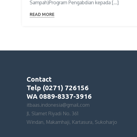
Sampah)Program Pengabdian kepada […]
READ MORE
Contact
Telp (0271) 726156
WA 0889-8337-3916
itbaas.indonesia@gmail.com
Jl. Slamet Riyadi No. 361
Windan, Makamhaji, Kartasura, Sukoharjo