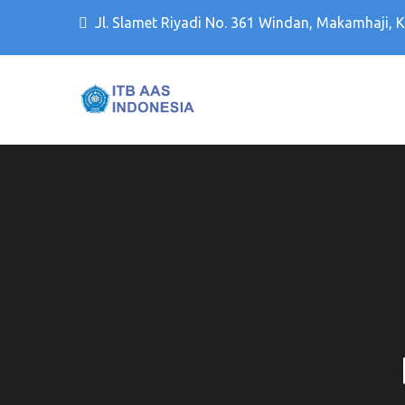
Jl. Slamet Riyadi No. 361 Windan, Makamhaji, 
Kampus PTS Solo Terbaik 
Kampus PTS Sol