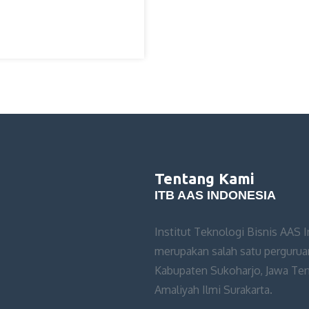
Tentang Kami
ITB AAS INDONESIA
Institut Teknologi Bisnis AAS 
merupakan salah satu perguruan
Kabupaten Sukoharjo, Jawa Teng
Amaliyah Ilmi Surakarta.