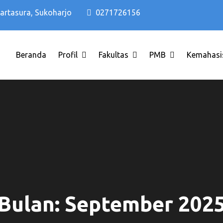
Kartasura, Sukoharjo
0271726156
Beranda
Profil
Fakultas
PMB
Kemahasi
di Solo Raya ITB AAS INDONESIA
o Terbaik di Solo Raya ITB AAS 
Bulan:
September 202