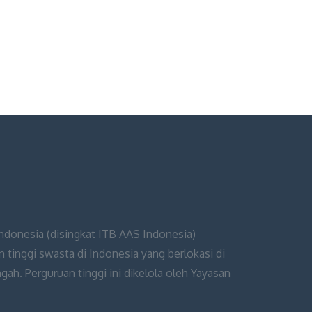
Indonesia (disingkat ITB AAS Indonesia)
 tinggi swasta di Indonesia yang berlokasi di
ah. Perguruan tinggi ini dikelola oleh Yayasan