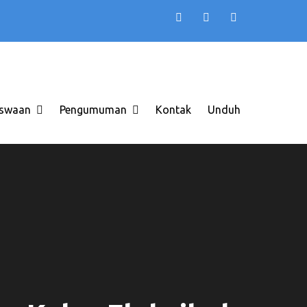
TB AAS INDONESIA
 di Solo Raya ITB AAS
swaan
Pengumuman
Kontak
Unduh