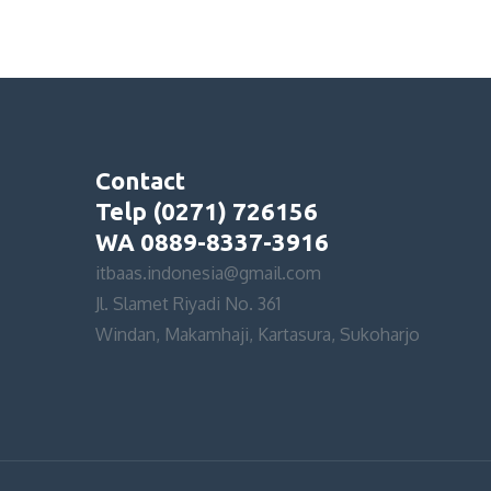
Contact
Telp (0271) 726156
WA 0889-8337-3916
itbaas.indonesia@gmail.com
Jl. Slamet Riyadi No. 361
Windan, Makamhaji, Kartasura, Sukoharjo