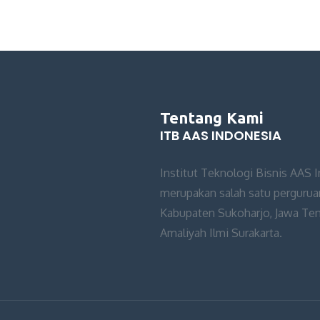
Tentang Kami
ITB AAS INDONESIA
Institut Teknologi Bisnis AAS 
merupakan salah satu perguruan
Kabupaten Sukoharjo, Jawa Teng
Amaliyah Ilmi Surakarta.