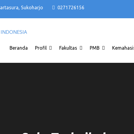
Kartasura, Sukoharjo
0271726156
Kampus PTS Solo Terbaik di Solo Raya I
Kampus PTS Solo Terbaik
INDONESIA
Beranda
Profil
Fakultas
PMB
Kemahasi