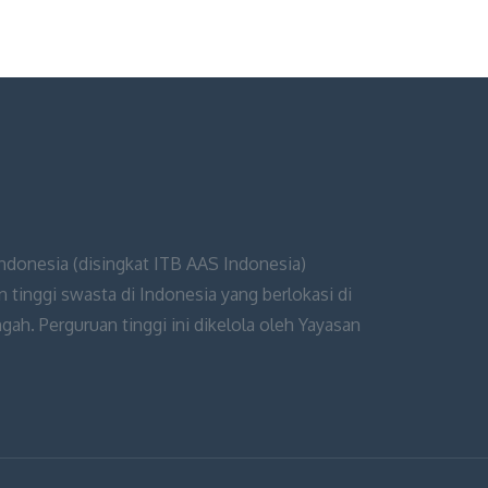
Indonesia (disingkat ITB AAS Indonesia)
 tinggi swasta di Indonesia yang berlokasi di
ah. Perguruan tinggi ini dikelola oleh Yayasan