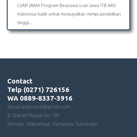
LUAR JAWA Program Beasiswa Luar Jawa ITB AAS
Indonesia hadir untuk mewujudkan mimpi pendidikan
tinggi...
Contact
Telp (0271) 726156
WA 0889-8337-3916
itbaas.indonesia@gmail.com
Jl. Slamet Riyadi No. 361
Windan, Makamhaji, Kartasura, Sukoharjo