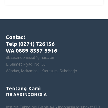
Contact
Telp (0271) 726156
WA 0889-8337-3916
itbaas.indonesia@gmail.com
Jl. Slamet Riyadi No. 361
Windan, Makamhaji, Kartasura, Sukoharjo
Tentang Kami
ITB AAS INDONESIA
Institut Teknologi Bisnis AAS Indonesia (disingkat ITB