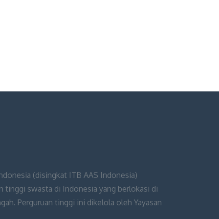
Indonesia (disingkat ITB AAS Indonesia)
 tinggi swasta di Indonesia yang berlokasi di
ah. Perguruan tinggi ini dikelola oleh Yayasan