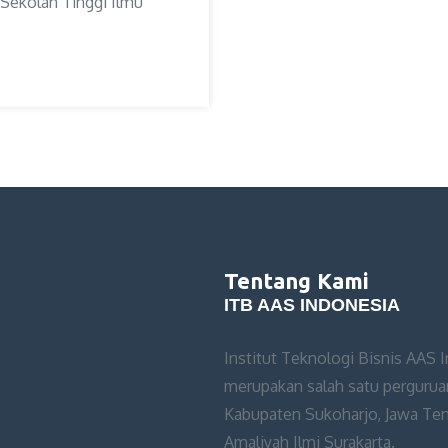
 Sekolah Tinggi Ilmu
Tentang Kami
ITB AAS INDONESIA
Institut Teknologi Bisnis AAS 
merupakan salah satu perguruan
Kabupaten Sukoharjo, Jawa Teng
Amaliyah Ilmi Surakarta.