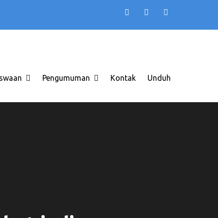
TB AAS INDONESIA
 di Solo Raya ITB AAS
swaan
Pengumuman
Kontak
Unduh