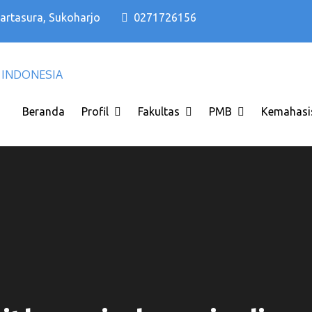
Kartasura, Sukoharjo
0271726156
Kampus PTS Solo Terbaik di Solo Raya I
Kampus PTS Solo Terbaik
INDONESIA
Beranda
Profil
Fakultas
PMB
Kemahasi