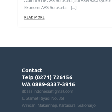
Alumni STIE AAS Surakarta Jadi ASN Rasa syukur
Ekonomi AAS Surakarta – […]
READ MORE
Contact
Telp (0271) 726156
WA 0889-8337-3916
itbaas.indonesia@gmail.com
Jl. Slamet Riyadi No. 361
Windan, Makamhaji, Kartasura, Sukoharjo