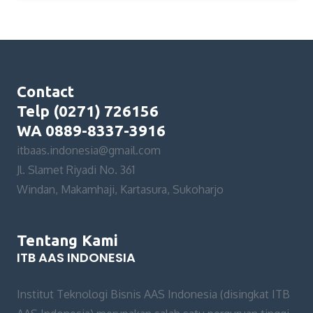
Contact
Telp (0271) 726156
WA 0889-8337-3916
itbaas.indonesia@gmail.com
Jl. Slamet Riyadi No. 361
Windan, Makamhaji, Kartasura, Sukoharjo
Tentang Kami
ITB AAS INDONESIA
Institut Teknologi Bisnis AAS Indonesia (disingkat ITB