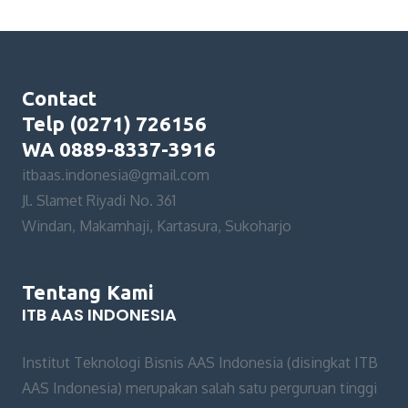
Contact
Telp (0271) 726156
WA 0889-8337-3916
itbaas.indonesia@gmail.com
Jl. Slamet Riyadi No. 361
Windan, Makamhaji, Kartasura, Sukoharjo
Tentang Kami
ITB AAS INDONESIA
Institut Teknologi Bisnis AAS Indonesia (disingkat ITB
AAS Indonesia) merupakan salah satu perguruan tinggi