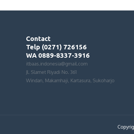
Contact
Telp (0271) 726156
WA 0889-8337-3916
itbaas.indonesia@gmail.com
Jl. Slamet Riyadi No. 361
Windan, Makamhaji, Kartasura, Sukoharjo
Copyrig