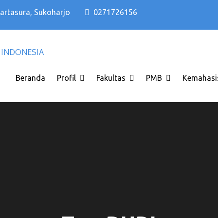
Kartasura, Sukoharjo
0271726156
Kampus PTS Solo Terbaik di Solo Raya I
Kampus PTS Solo Terbaik
INDONESIA
Beranda
Profil
Fakultas
PMB
Kemahasi