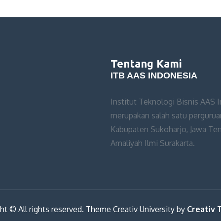
Tentang Kami
ITB AAS INDONESIA
Institut Teknologi Bisnis AAS 
merupakan salah satu perguruan
Kabupaten Sukoharjo, Jawa Teng
Amaliyah Ilmi Surakarta.
ht © All rights reserved. Theme Creativ University by
Creativ