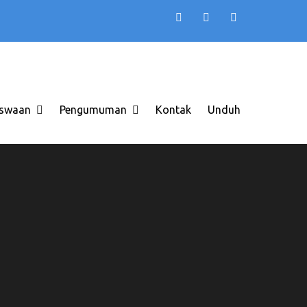
TB AAS INDONESIA
 di Solo Raya ITB AAS
swaan
Pengumuman
Kontak
Unduh