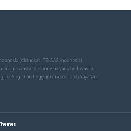
Indonesia (disingkat ITB AAS Indonesia)
 tinggi swasta di Indonesia yang berlokasi di
ah. Perguruan tinggi ini dikelola oleh Yayasan
 Themes