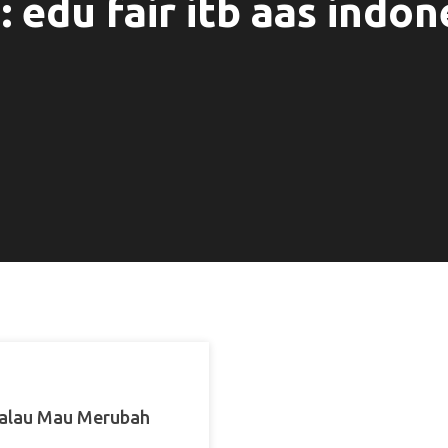
:
edu fair itb aas indon
Kalau Mau Merubah