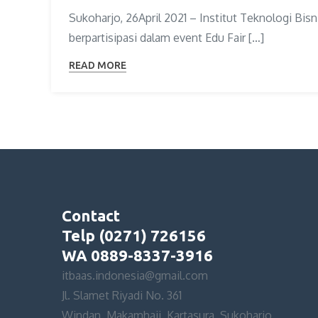
Sukoharjo, 26April 2021 – Institut Teknologi Bis
berpartisipasi dalam event Edu Fair […]
READ MORE
Contact
Telp (0271) 726156
WA 0889-8337-3916
itbaas.indonesia@gmail.com
Jl. Slamet Riyadi No. 361
Windan, Makamhaji, Kartasura, Sukoharjo