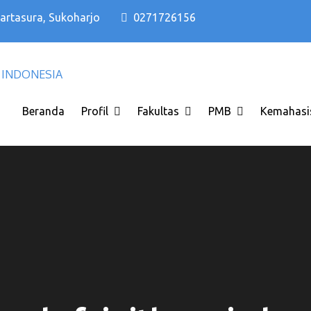
Kartasura, Sukoharjo
0271726156
Kampus PTS Solo Terbaik di Solo Raya I
Kampus PTS Solo Terbaik
INDONESIA
Beranda
Profil
Fakultas
PMB
Kemahasi