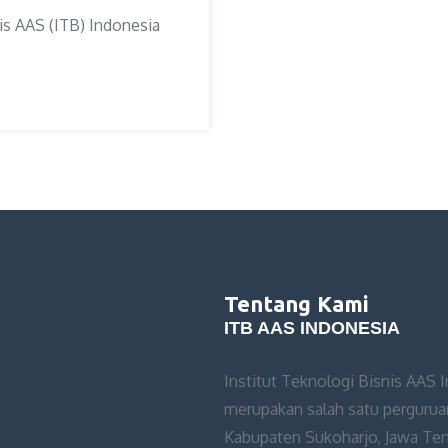
nis AAS (ITB) Indonesia
Tentang Kami
ITB AAS INDONESIA
Institut Teknologi Bisnis AAS 
merupakan salah satu perguruan
Kabupaten Sukoharjo, Jawa Teng