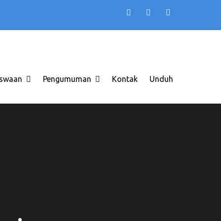
TB AAS INDONESIA
 di Solo Raya ITB AAS
swaan
Pengumuman
Kontak
Unduh