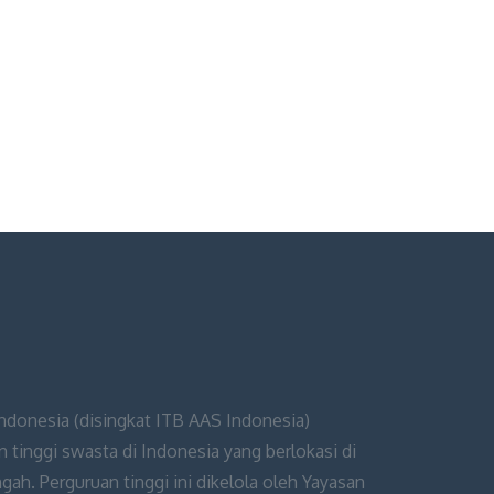
Indonesia (disingkat ITB AAS Indonesia)
 tinggi swasta di Indonesia yang berlokasi di
ah. Perguruan tinggi ini dikelola oleh Yayasan