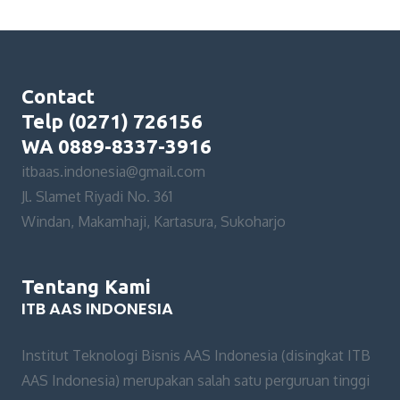
Contact
Telp (0271) 726156
WA 0889-8337-3916
itbaas.indonesia@gmail.com
Jl. Slamet Riyadi No. 361
Windan, Makamhaji, Kartasura, Sukoharjo
Tentang Kami
ITB AAS INDONESIA
Institut Teknologi Bisnis AAS Indonesia (disingkat ITB
AAS Indonesia) merupakan salah satu perguruan tinggi