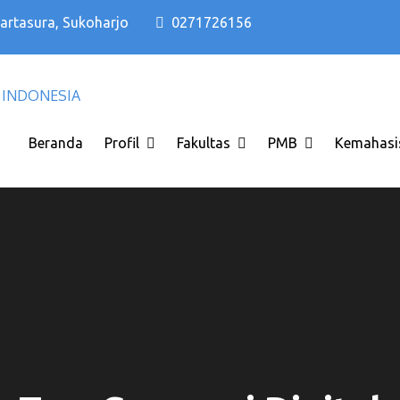
Kartasura, Sukoharjo
0271726156
Kampus PTS Solo Terbaik di Solo Raya I
Kampus PTS Solo Terbaik
INDONESIA
Beranda
Profil
Fakultas
PMB
Kemahasi