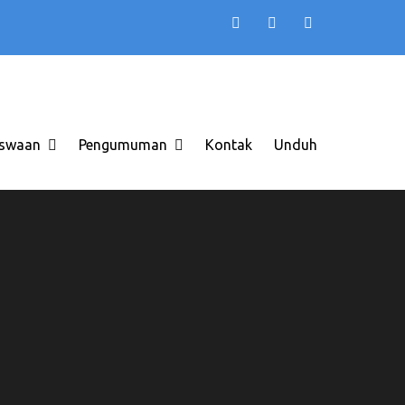
TB AAS INDONESIA
 di Solo Raya ITB AAS
swaan
Pengumuman
Kontak
Unduh