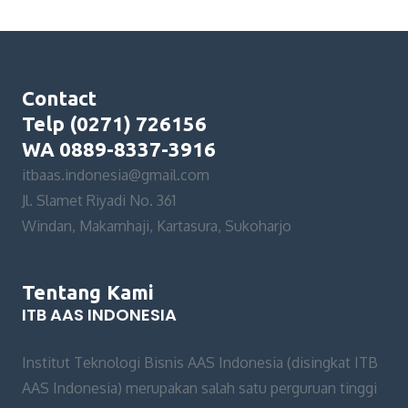
Contact
Telp (0271) 726156
WA 0889-8337-3916
itbaas.indonesia@gmail.com
Jl. Slamet Riyadi No. 361
Windan, Makamhaji, Kartasura, Sukoharjo
Tentang Kami
ITB AAS INDONESIA
Institut Teknologi Bisnis AAS Indonesia (disingkat ITB
AAS Indonesia) merupakan salah satu perguruan tinggi