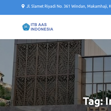
Jl. Slamet Riyadi No. 361 Windan, Makamhaji, 
Kampus PTS Solo Terbaik 
Kampus PTS Sol
Tag: