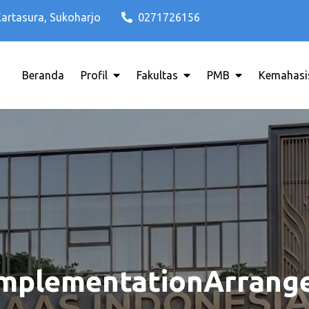
Kartasura, Sukoharjo
0271726156
Beranda
Profil
Fakultas
PMB
Kemahasi
di Solo Raya ITB AAS INDONESIA
o Terbaik di Solo Raya ITB AAS 
ImplementationArrang