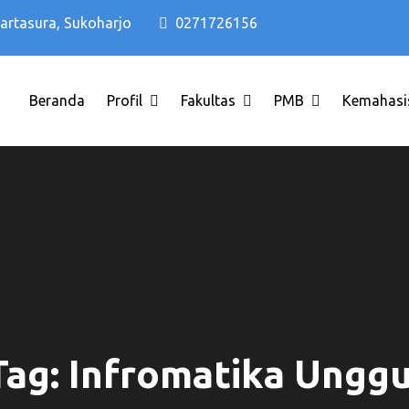
Kartasura, Sukoharjo
0271726156
Beranda
Profil
Fakultas
PMB
Kemahasi
di Solo Raya ITB AAS INDONESIA
o Terbaik di Solo Raya ITB AAS 
Tag:
Infromatika Unggu