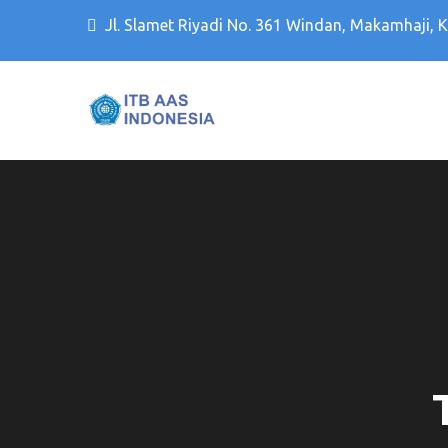
Jl. Slamet Riyadi No. 361 Windan, Makamhaji, 
Kampus PTS Solo Terbaik 
Kampus PTS Sol