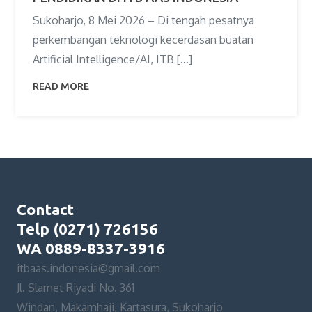
Sukoharjo, 8 Mei 2026 – Di tengah pesatnya
perkembangan teknologi kecerdasan buatan
Artificial Intelligence/AI, ITB […]
READ MORE
Contact
Telp (0271) 726156
WA 0889-8337-3916
itbaas.indonesia@gmail.com
Jl. Slamet Riyadi No. 361
Windan, Makamhaji, Kartasura, Sukoharjo