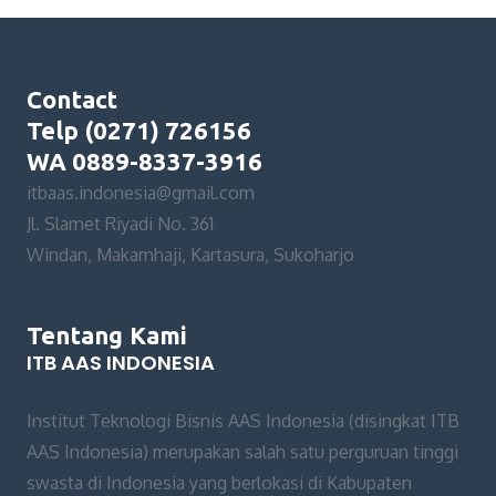
Contact
Telp (0271) 726156
WA 0889-8337-3916
itbaas.indonesia@gmail.com
Jl. Slamet Riyadi No. 361
Windan, Makamhaji, Kartasura, Sukoharjo
Tentang Kami
ITB AAS INDONESIA
Institut Teknologi Bisnis AAS Indonesia (disingkat ITB
AAS Indonesia) merupakan salah satu perguruan tinggi
swasta di Indonesia yang berlokasi di Kabupaten