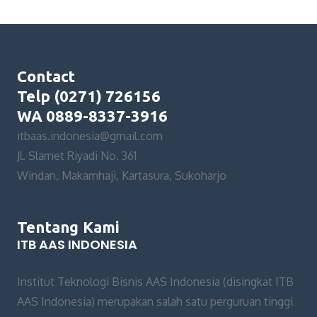
Contact
Telp (0271) 726156
WA 0889-8337-3916
itbaas.indonesia@gmail.com
Jl. Slamet Riyadi No. 361
Windan, Makamhaji, Kartasura, Sukoharjo
Tentang Kami
ITB AAS INDONESIA
Institut Teknologi Bisnis AAS Indonesia (disingkat ITB
AAS Indonesia) merupakan salah satu perguruan tinggi