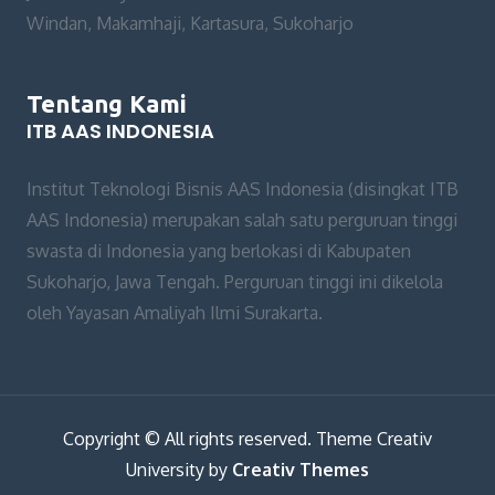
Windan, Makamhaji, Kartasura, Sukoharjo
Tentang Kami
ITB AAS INDONESIA
Institut Teknologi Bisnis AAS Indonesia (disingkat ITB
AAS Indonesia) merupakan salah satu perguruan tinggi
swasta di Indonesia yang berlokasi di Kabupaten
Sukoharjo, Jawa Tengah. Perguruan tinggi ini dikelola
oleh Yayasan Amaliyah Ilmi Surakarta.
Copyright © All rights reserved. Theme Creativ
University by
Creativ Themes