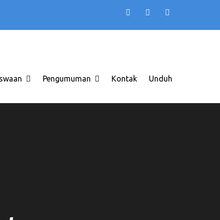
TB AAS INDONESIA
 di Solo Raya ITB AAS
swaan
Pengumuman
Kontak
Unduh