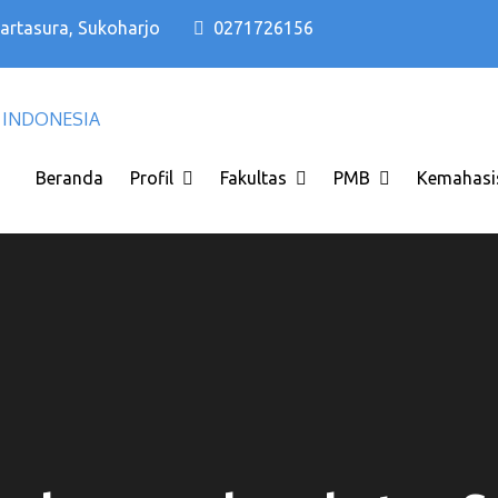
Kartasura, Sukoharjo
0271726156
Kampus PTS Solo Terbaik di Solo Raya I
Kampus PTS Solo Terbaik
INDONESIA
Beranda
Profil
Fakultas
PMB
Kemahasi