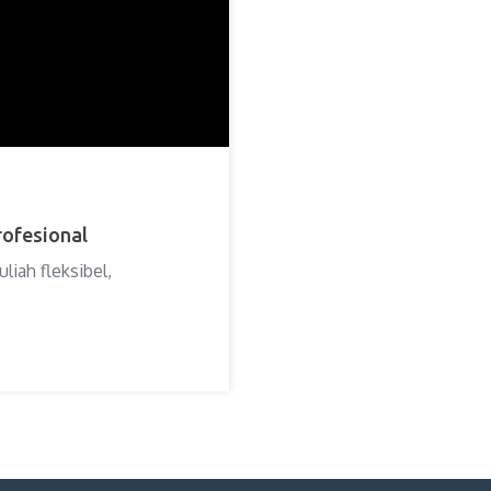
rofesional
iah fleksibel,