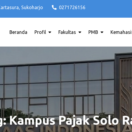
Kartasura, Sukoharjo
0271726156
Beranda
Profil
Fakultas
PMB
Kemahasi
di Solo Raya ITB AAS INDONESIA
o Terbaik di Solo Raya ITB AAS 
g:
Kampus Pajak Solo R