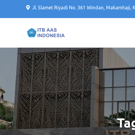
Jl. Slamet Riyadi No. 361 Windan, Makamhaji, 
Kampus PTS Solo Terbaik 
Kampus PTS Sol
Ta