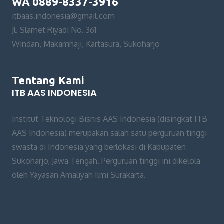
WA 0889-8337-3916
itbaas.indonesia@gmail.com
Jl. Slamet Riyadi No. 361
Windan, Makamhaji, Kartasura, Sukoharjo
Tentang Kami
ITB AAS INDONESIA
Institut Teknologi Bisnis AAS Indonesia (disingkat ITB
AAS Indonesia) merupakan salah satu perguruan tinggi
swasta di Indonesia yang berlokasi di Kabupaten
Sukoharjo, Jawa Tengah. Perguruan tinggi ini dikelola
oleh Yayasan Amaliyah Ilmi Surakarta.