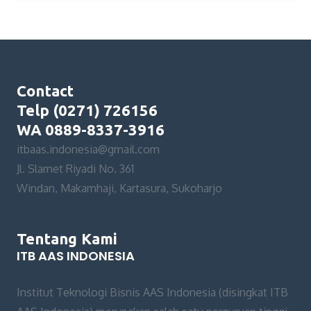
Contact
Telp (0271) 726156
WA 0889-8337-3916
itbaas.indonesia@gmail.com
Jl. Slamet Riyadi No. 361
Windan, Makamhaji, Kartasura, Sukoharjo
Tentang Kami
ITB AAS INDONESIA
Institut Teknologi Bisnis AAS Indonesia (disingkat ITB