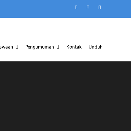
TB AAS INDONESIA
 di Solo Raya ITB AAS
swaan
Pengumuman
Kontak
Unduh