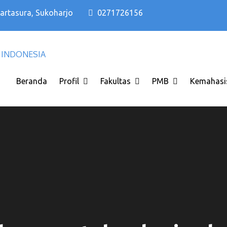
Kartasura, Sukoharjo
0271726156
Kampus PTS Solo Terbaik di Solo Raya I
Kampus PTS Solo Terbaik
INDONESIA
Beranda
Profil
Fakultas
PMB
Kemahasi