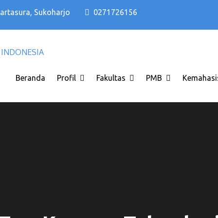
Kartasura, Sukoharjo
0271726156
Kampus PTS Solo Terbaik di Solo Raya I
Kampus PTS Solo Terbaik
INDONESIA
Beranda
Profil
Fakultas
PMB
Kemahasi