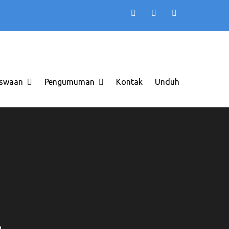
TB AAS INDONESIA
 di Solo Raya ITB AAS
swaan
Pengumuman
Kontak
Unduh