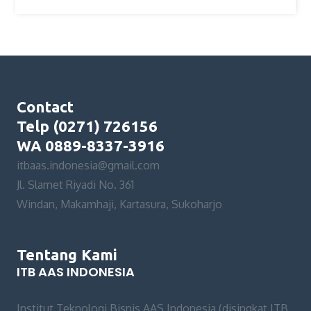
Contact
Telp (0271) 726156
WA 0889-8337-3916
itbaas.indonesia@gmail.com
Jl. Slamet Riyadi No. 361
Windan, Makamhaji, Kartasura, Sukoharjo
Tentang Kami
ITB AAS INDONESIA
Institut Teknologi Bisnis AAS Indonesia (disingkat ITB