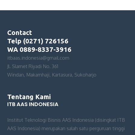
Contact
Telp (0271) 726156
WA 0889-8337-3916
itbaas.indonesia@gmail.com
Jl. Slamet Riyadi No. 361
Windan, Makamhaji, Kartasura, Sukoharjo
Tentang Kami
ITB AAS INDONESIA
Institut Teknologi Bisnis AAS Indonesia (disingkat ITB
AAS Indonesia) merupakan salah satu perguruan tinggi