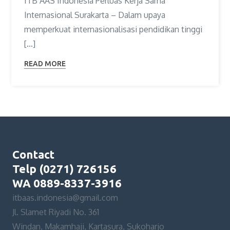
ITB AAS Indonesia Perluas Kerja Sama
Internasional Surakarta – Dalam upaya
memperkuat internasionalisasi pendidikan tinggi
[…]
READ MORE
Contact
Telp (0271) 726156
WA 0889-8337-3916
itbaas.indonesia@gmail.com
Jl. Slamet Riyadi No. 361
Windan, Makamhaji, Kartasura, Sukoharjo