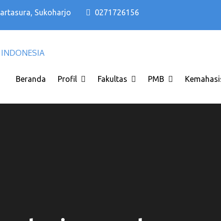
Kartasura, Sukoharjo
0271726156
Kampus PTS Solo Terbaik di Solo Raya I
Kampus PTS Solo Terbaik
INDONESIA
Beranda
Profil
Fakultas
PMB
Kemahasi