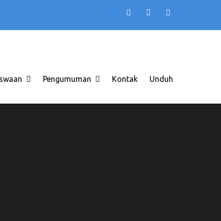
TB AAS INDONESIA
 di Solo Raya ITB AAS
swaan
Pengumuman
Kontak
Unduh