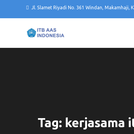
Jl. Slamet Riyadi No. 361 Windan, Makamhaji, 
Kampus PTS Solo Terbaik 
Kampus PTS Sol
Tag:
kerjasama i