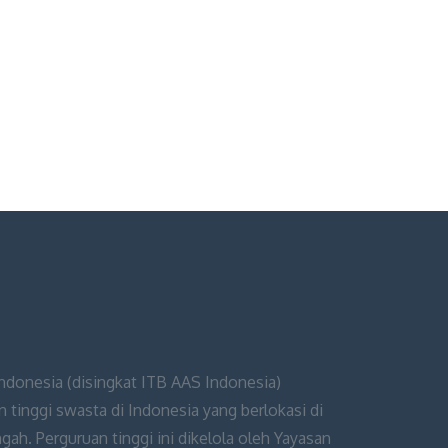
Indonesia (disingkat ITB AAS Indonesia)
 tinggi swasta di Indonesia yang berlokasi di
ah. Perguruan tinggi ini dikelola oleh Yayasan