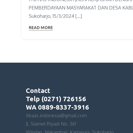
PEMBERDAYAAN MASYARAKAT DAN DESA KAB
Sukoharjo, 15/3/2024 […]
READ MORE
Contact
Telp (0271) 726156
WA 0889-8337-3916
itbaas.indonesia@gmail.com
Jl. Slamet Riyadi No. 361
Windan, Makamhaji, Kartasura, Sukoharjo