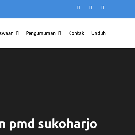
swaan
Pengumuman
Kontak
Unduh
INDONESIA
an pmd sukoharjo