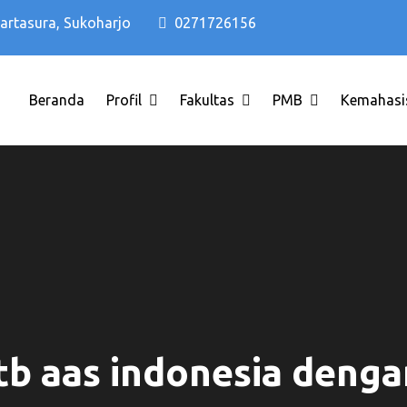
Kartasura, Sukoharjo
0271726156
Beranda
Profil
Fakultas
PMB
Kemahasi
di Solo Raya ITB AAS INDONESIA
o Terbaik di Solo Raya ITB AAS 
tb aas indonesia deng