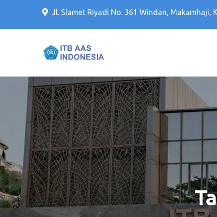
Jl. Slamet Riyadi No. 361 Windan, Makamhaji, 
Kampus PTS Solo Terbaik 
Kampus PTS Sol
Ta