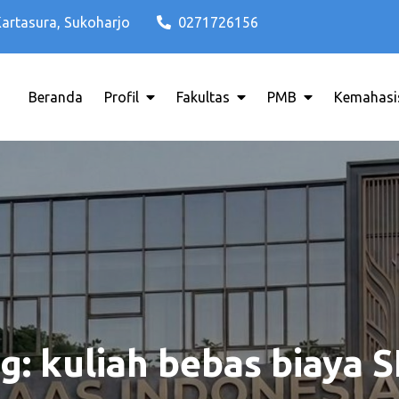
Kartasura, Sukoharjo
0271726156
Beranda
Profil
Fakultas
PMB
Kemahasi
di Solo Raya ITB AAS INDONESIA
o Terbaik di Solo Raya ITB AAS 
g:
kuliah bebas biaya 