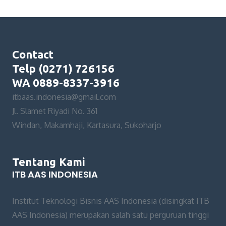
Contact
Telp (0271) 726156
WA 0889-8337-3916
itbaas.indonesia@gmail.com
Jl. Slamet Riyadi No. 361
Windan, Makamhaji, Kartasura, Sukoharjo
Tentang Kami
ITB AAS INDONESIA
Institut Teknologi Bisnis AAS Indonesia (disingkat ITB
AAS Indonesia) merupakan salah satu perguruan tinggi