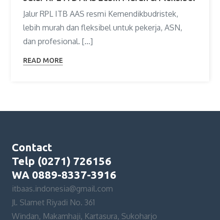
Jalur RPL ITB AAS resmi Kemendikbudristek,
lebih murah dan fleksibel untuk pekerja, ASN,
dan profesional. […]
READ MORE
Contact
Telp (0271) 726156
WA 0889-8337-3916
itbaas.indonesia@gmail.com
Jl. Slamet Riyadi No. 361
Windan, Makamhaji, Kartasura, Sukoharjo