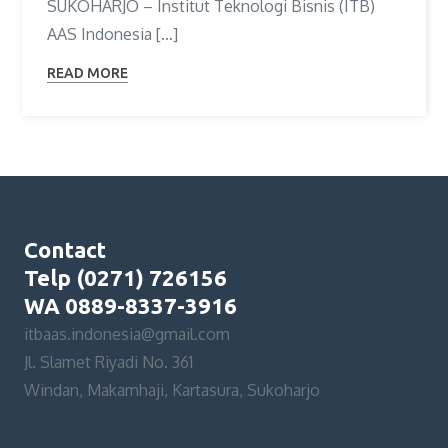
SUKOHARJO – Institut Teknologi Bisnis (ITB)
AAS Indonesia […]
READ MORE
Contact
Telp (0271) 726156
WA 0889-8337-3916
itbaas.indonesia@gmail.com
Jl. Slamet Riyadi No. 361
Windan, Makamhaji, Kartasura, Sukoharjo