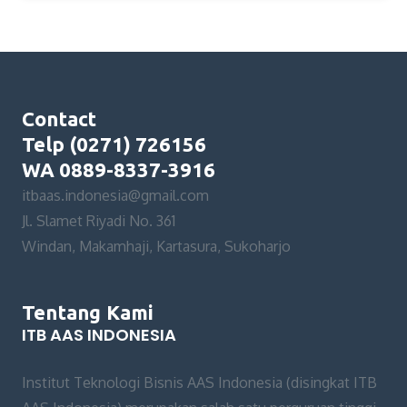
Contact
Telp (0271) 726156
WA 0889-8337-3916
itbaas.indonesia@gmail.com
Jl. Slamet Riyadi No. 361
Windan, Makamhaji, Kartasura, Sukoharjo
Tentang Kami
ITB AAS INDONESIA
Institut Teknologi Bisnis AAS Indonesia (disingkat ITB