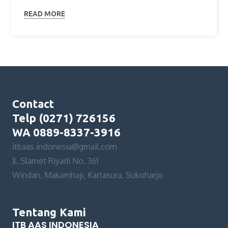
READ MORE
Contact
Telp (0271) 726156
WA 0889-8337-3916
itbaas.indonesia@gmail.com
Jl. Slamet Riyadi No. 361
Windan, Makamhaji, Kartasura, Sukoharjo
Tentang Kami
ITB AAS INDONESIA