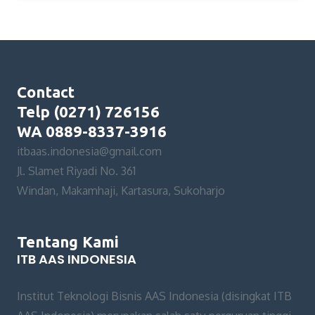
Contact
Telp (0271) 726156
WA 0889-8337-3916
itbaas.indonesia@gmail.com
Jl. Slamet Riyadi No. 361
Windan, Makamhaji, Kartasura, Sukoharjo
Tentang Kami
ITB AAS INDONESIA
Institut Teknologi Bisnis AAS Indonesia (disingkat ITB