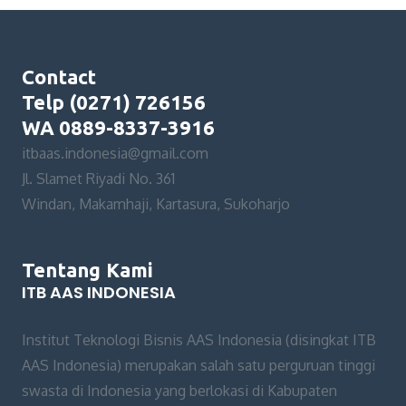
Contact
Telp (0271) 726156
WA 0889-8337-3916
itbaas.indonesia@gmail.com
Jl. Slamet Riyadi No. 361
Windan, Makamhaji, Kartasura, Sukoharjo
Tentang Kami
ITB AAS INDONESIA
Institut Teknologi Bisnis AAS Indonesia (disingkat ITB
AAS Indonesia) merupakan salah satu perguruan tinggi
swasta di Indonesia yang berlokasi di Kabupaten