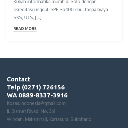
Kuliah informatika murah di Solo dengan
akreditasi unggul. SPP Rp400 ribu, tanpa biaya
SKS, UTS, […]
READ MORE
Contact
Telp (0271) 726156
WA 0889-8337-3916
itbaas.indonesia@gmail.com
Jl. Slamet Riyadi No. 361
Windan, Makamhaji, Kartasura, Sukoharjo