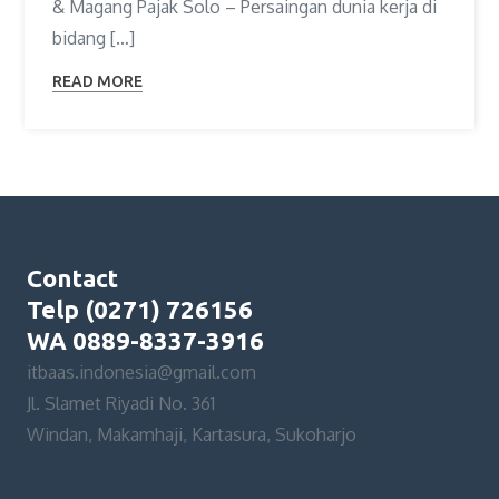
& Magang Pajak Solo – Persaingan dunia kerja di
bidang […]
READ MORE
Contact
Telp (0271) 726156
WA 0889-8337-3916
itbaas.indonesia@gmail.com
Jl. Slamet Riyadi No. 361
Windan, Makamhaji, Kartasura, Sukoharjo