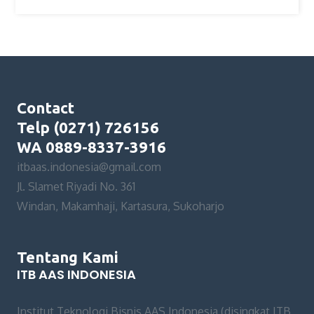
Contact
Telp (0271) 726156
WA 0889-8337-3916
itbaas.indonesia@gmail.com
Jl. Slamet Riyadi No. 361
Windan, Makamhaji, Kartasura, Sukoharjo
Tentang Kami
ITB AAS INDONESIA
Institut Teknologi Bisnis AAS Indonesia (disingkat ITB