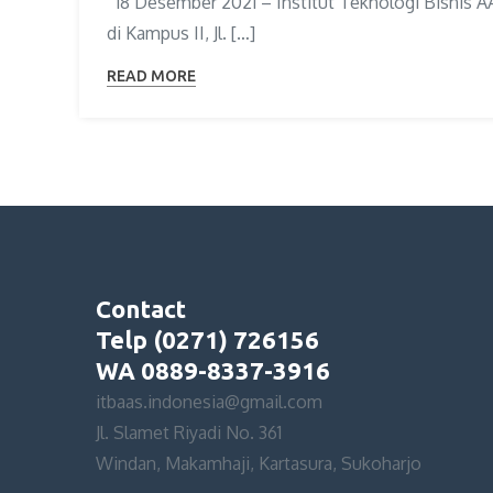
18 Desember 2021 – Institut Teknologi Bisnis 
di Kampus II, Jl. […]
READ MORE
Contact
Telp (0271) 726156
WA 0889-8337-3916
itbaas.indonesia@gmail.com
Jl. Slamet Riyadi No. 361
Windan, Makamhaji, Kartasura, Sukoharjo