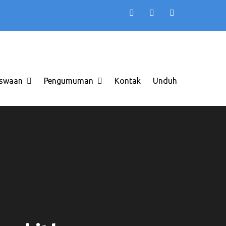
TB AAS INDONESIA
 di Solo Raya ITB AAS
swaan
Pengumuman
Kontak
Unduh