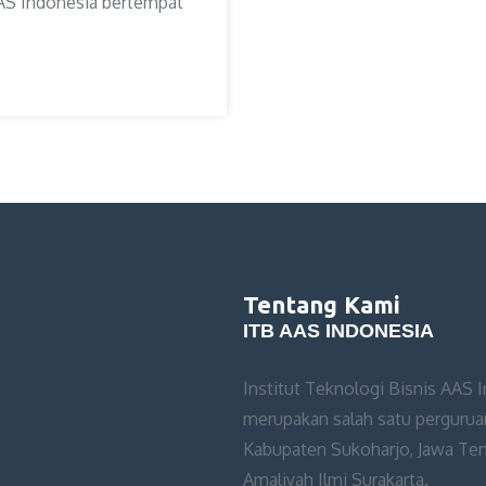
AAS Indonesia bertempat
Tentang Kami
ITB AAS INDONESIA
Institut Teknologi Bisnis AAS 
merupakan salah satu perguruan
Kabupaten Sukoharjo, Jawa Teng
Amaliyah Ilmi Surakarta.