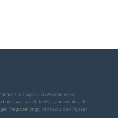
Indonesia (disingkat ITB AAS Indonesia)
 tinggi swasta di Indonesia yang berlokasi di
ah. Perguruan tinggi ini dikelola oleh Yayasan