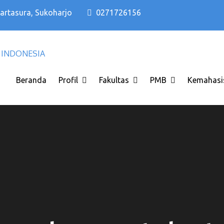
Kartasura, Sukoharjo
0271726156
Kampus PTS Solo Terbaik di Solo Raya I
Kampus PTS Solo Terbaik
INDONESIA
Beranda
Profil
Fakultas
PMB
Kemahasi