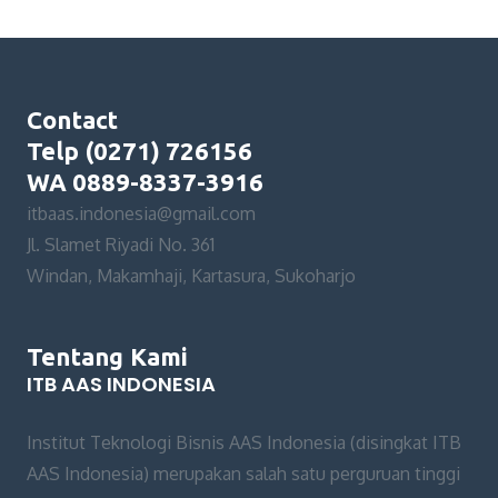
Contact
Telp (0271) 726156
WA 0889-8337-3916
itbaas.indonesia@gmail.com
Jl. Slamet Riyadi No. 361
Windan, Makamhaji, Kartasura, Sukoharjo
Tentang Kami
ITB AAS INDONESIA
Institut Teknologi Bisnis AAS Indonesia (disingkat ITB
AAS Indonesia) merupakan salah satu perguruan tinggi