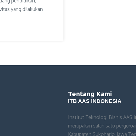
dang pendidikan,
vitas yang dilakukan
Tentang Kami
ITB AAS INDONESIA
Institut Teknologi Bisnis AAS 
merupakan salah satu perguruan
Kabupaten Sukoharjo, Jawa Teng