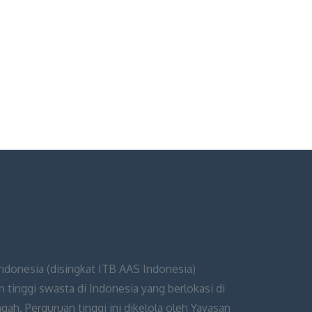
Indonesia (disingkat ITB AAS Indonesia)
 tinggi swasta di Indonesia yang berlokasi di
ah. Perguruan tinggi ini dikelola oleh Yayasan