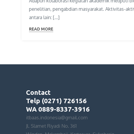
Adapun kolaborasi kegiatan akademik meliputi bi
penelitian, pengabdian masyarakat. Aktivitas-akti
antara lain: […]
READ MORE
Contact
Telp (0271) 726156
WA 0889-8337-3916
itbaas.indonesia@gmail.com
Jl. Slamet Riyadi No. 361