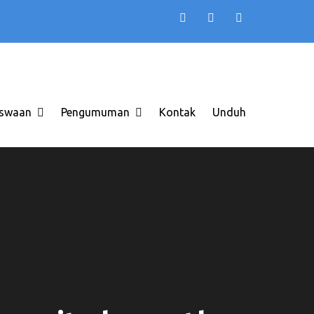
TB AAS INDONESIA
 di Solo Raya ITB AAS
swaan
Pengumuman
Kontak
Unduh