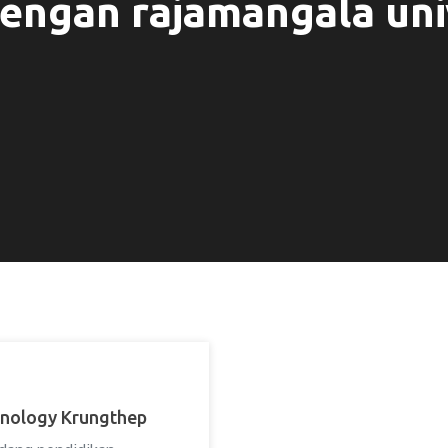
dengan rajamangala uni
hnology Krungthep