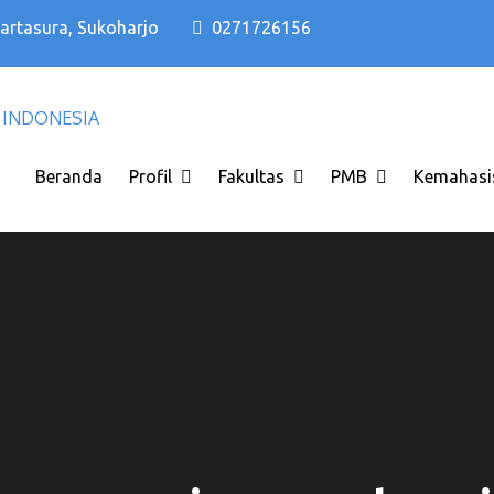
Kartasura, Sukoharjo
0271726156
Kampus PTS Solo Terbaik di Solo Raya I
Kampus PTS Solo Terbaik
INDONESIA
Beranda
Profil
Fakultas
PMB
Kemahasi