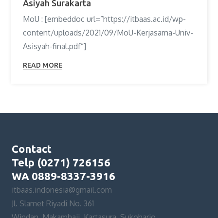
Asiyah Surakarta
MoU : [embeddoc url=”https://itbaas.ac.id/wp-
content/uploads/2021/09/MoU-Kerjasama-Univ-
Asisyah-final.pdf”]
READ MORE
Contact
Telp (0271) 726156
WA 0889-8337-3916
itbaas.indonesia@gmail.com
Jl. Slamet Riyadi No. 361
Windan, Makamhaji, Kartasura, Sukoharjo